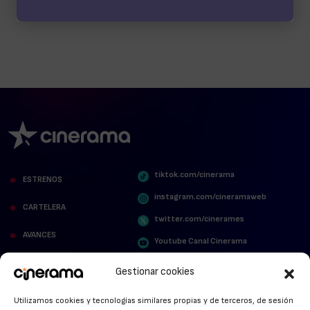
tiktok.com/cinerama
ESTRENOS
instagram.com/cineramaweb
CARTELERA
twitter.com/cinerames
AVANCES
Youtube Canal Cinerama
VER PARA CREER
Cinerama en Linkedin
Gestionar cookies
facebook.com/cinerama.es
MIRA QUIÉN HABLA
Utilizamos cookies y tecnologías similares propias y de terceros, de sesión