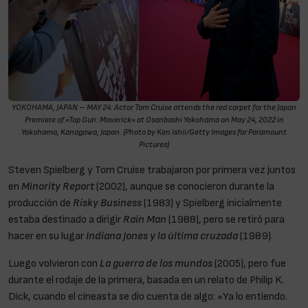
YOKOHAMA, JAPAN – MAY 24: Actor Tom Cruise attends the red carpet for the Japan
Premiere of «Top Gun: Maverick» at Osanbashi Yokohama on May 24, 2022 in
Yokohama, Kanagawa, Japan. (Photo by Ken Ishii/Getty Images for Paramount
Pictures)
Steven Spielberg y Tom Cruise trabajaron por primera vez juntos
en
Minority Report
(2002), aunque se conocieron durante la
producción de
Risky Business
(1983) y Spielberg inicialmente
estaba destinado a dirigir
Rain Man
(1988), pero se retiró para
hacer en su lugar
Indiana Jones y la última cruzada
(1989).
Luego volvieron con
La guerra de los mundos
(2005), pero fue
durante el rodaje de la primera, basada en un relato de Philip K.
Dick, cuando el cineasta se dio cuenta de algo: «Ya lo entiendo.