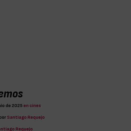
emos
nio de 2025
en cines
 por
Santiago Requejo
ntiago Requejo