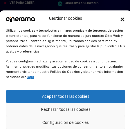
VER PARA CREER
Cinerama en Linkedin
facebook.com/cinerama.es
MIRA QUIÉN HABLA
Gestionar cookies
STREAMING NEWS
Utilizamos cookies y tecnologías similares propias y de terceros, de sesión
o persistentes, para hacer funcionar de manera segura nuestro Sitio Web y
ALFOMBRA ROJA
personalizar su contenido. Igualmente, utilizamos cookies para medir y
obtener datos de la navegación que realizas y para ajustar la publicidad a tus
ANUNCIOS DE CINE
gustos y preferencias.
Puedes configurar, rechazar y aceptar el uso de cookies a continuación.
Asimismo, puedes modificar tus opciones de consentimiento en cualquier
momento visitando nuestra Política de Cookies y obtener más información
CONDICIONES GENERALES
haciendo clic
aquí
POLÍTICA DE COOKIES
POLÍTICA DE PRIVACIDAD
Aceptar todas las cookies
CONTACTO
Rechazar todas las cookies
Configuración de cookies
© CINERAMA 2026