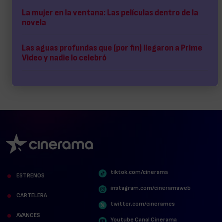
La mujer en la ventana: Las películas dentro de la
novela
Las aguas profundas que (por fin) llegaron a Prime
Video y nadie lo celebró
tiktok.com/cinerama
ESTRENOS
instagram.com/cineramaweb
CARTELERA
twitter.com/cinerames
AVANCES
Youtube Canal Cinerama