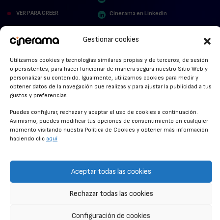
VER PARA CREER
Cinerama en Linkedin
facebook.com/cinerama.es
MIRA QUIÉN HABLA
Gestionar cookies
STREAMING NEWS
Utilizamos cookies y tecnologías similares propias y de terceros, de sesión
o persistentes, para hacer funcionar de manera segura nuestro Sitio Web y
ALFOMBRA ROJA
personalizar su contenido. Igualmente, utilizamos cookies para medir y
obtener datos de la navegación que realizas y para ajustar la publicidad a tus
ANUNCIOS DE CINE
gustos y preferencias.
Puedes configurar, rechazar y aceptar el uso de cookies a continuación.
Asimismo, puedes modificar tus opciones de consentimiento en cualquier
momento visitando nuestra Política de Cookies y obtener más información
CONDICIONES GENERALES
haciendo clic
aquí
POLÍTICA DE COOKIES
POLÍTICA DE PRIVACIDAD
Aceptar todas las cookies
CONTACTO
Rechazar todas las cookies
Configuración de cookies
© CINERAMA 2026