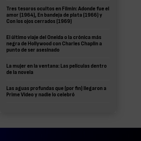
Tres tesoros ocultos en Filmin: Adonde fue el
amor (1964), En bandeja de plata (1966) y
Con los ojos cerrados (1969)
El último viaje del Oneida o la crónica más
negra de Hollywood con Charles Chaplin a
punto de ser asesinado
La mujer en la ventana: Las películas dentro
de la novela
Las aguas profundas que (por fin) llegaron a
Prime Video y nadie lo celebró