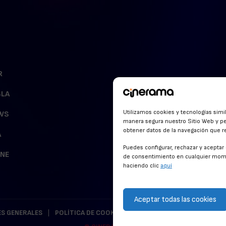
R
BLA
Utilizamos cookies y tecnologías simi
WS
manera segura nuestro Sitio Web y pe
obtener datos de la navegación que rea
A
Puedes configurar, rechazar y acepta
INE
de consentimiento en cualquier mome
haciendo clic
aquí
Aceptar todas las cookies
S GENERALES
POLÍTICA DE COOKIES
POLÍTICA DE PRIVACIDAD