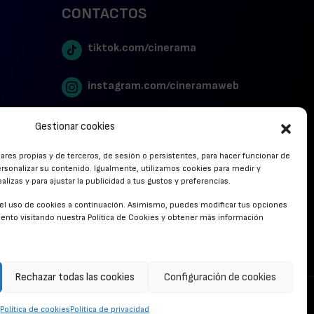
CONTACTOS
tiktok.com/cinerama
instagram.com/cineramaweb
twitter.com/cinerames
Gestionar cookies
lares propias y de terceros, de sesión o persistentes, para hacer funcionar de
Youtube Canal Cinerama
rsonalizar su contenido. Igualmente, utilizamos cookies para medir y
lizas y para ajustar la publicidad a tus gustos y preferencias.
Cinerama en Linkedin
r el uso de cookies a continuación. Asimismo, puedes modificar tus opciones
nto visitando nuestra Política de Cookies y obtener más información
facebook.com/cinerama.es
Rechazar todas las cookies
Configuración de cookies
CONTACTO
Política de cookies
Política de privacidad