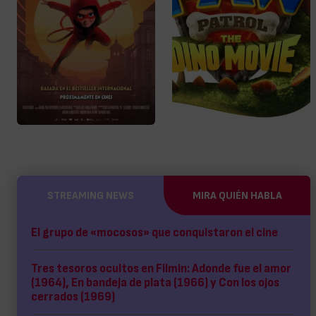
STREAMING NEWS
MIRA QUIÉN HABLA
El grupo de «mocosos» que conquistaron el cine
Tres tesoros ocultos en Filmin: Adonde fue el amor
(1964), En bandeja de plata (1966) y Con los ojos
cerrados (1969)