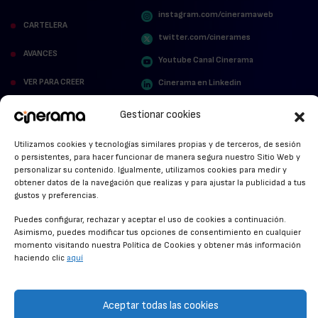
instagram.com/cineramaweb
CARTELERA
twitter.com/cinerames
AVANCES
Youtube Canal Cinerama
VER PARA CREER
Cinerama en Linkedin
facebook.com/cinerama.es
MIRA QUIÉN HABLA
Gestionar cookies
STREAMING NEWS
Utilizamos cookies y tecnologías similares propias y de terceros, de sesión
o persistentes, para hacer funcionar de manera segura nuestro Sitio Web y
ALFOMBRA ROJA
personalizar su contenido. Igualmente, utilizamos cookies para medir y
obtener datos de la navegación que realizas y para ajustar la publicidad a tus
gustos y preferencias.
ANUNCIOS DE CINE
Puedes configurar, rechazar y aceptar el uso de cookies a continuación.
Asimismo, puedes modificar tus opciones de consentimiento en cualquier
momento visitando nuestra Política de Cookies y obtener más información
CONDICIONES GENERALES
haciendo clic
aquí
POLÍTICA DE COOKIES
POLÍTICA DE PRIVACIDAD
Aceptar todas las cookies