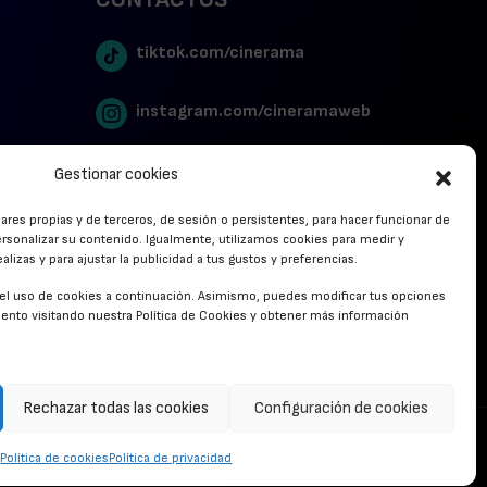
tiktok.com/cinerama
instagram.com/cineramaweb
twitter.com/cinerames
Gestionar cookies
lares propias y de terceros, de sesión o persistentes, para hacer funcionar de
Youtube Canal Cinerama
rsonalizar su contenido. Igualmente, utilizamos cookies para medir y
lizas y para ajustar la publicidad a tus gustos y preferencias.
Cinerama en Linkedin
r el uso de cookies a continuación. Asimismo, puedes modificar tus opciones
nto visitando nuestra Política de Cookies y obtener más información
facebook.com/cinerama.es
Rechazar todas las cookies
Configuración de cookies
CONTACTO
Política de cookies
Política de privacidad