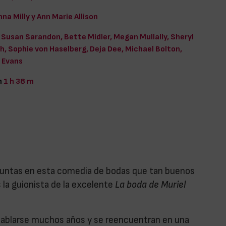
nna Milly y Ann Marie Allison
Susan Sarandon, Bette Midler, Megan Mullally, Sheryl
h, Sophie von Haselberg, Deja Dee, Michael Bolton,
 Evans
n
1 h 38 m
 juntas en esta comedia de bodas que tan buenos
s la guionista de la excelente
La boda de Muriel
n hablarse muchos años y se reencuentran en una