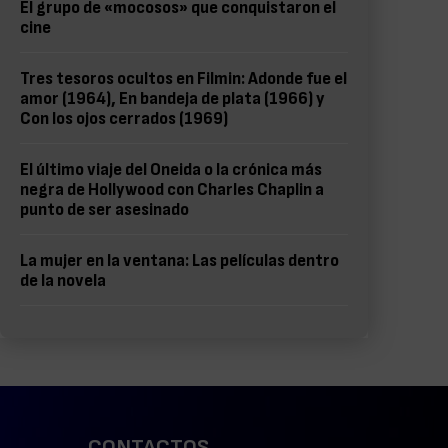
El grupo de «mocosos» que conquistaron el
cine
Tres tesoros ocultos en Filmin: Adonde fue el
amor (1964), En bandeja de plata (1966) y
Con los ojos cerrados (1969)
El último viaje del Oneida o la crónica más
negra de Hollywood con Charles Chaplin a
punto de ser asesinado
La mujer en la ventana: Las películas dentro
de la novela
CONTACTOS