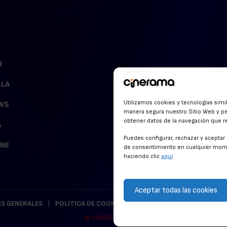
R
BLA
Utilizamos cookies y tecnologías simi
WS
manera segura nuestro Sitio Web y pe
obtener datos de la navegación que rea
A
Puedes configurar, rechazar y acepta
INE
de consentimiento en cualquier mome
haciendo clic
aquí
Aceptar todas las cookies
S GENERALES
POLÍTICA DE COOKIES
POLÍTICA DE PRIVACIDAD
© CINERAMA 2026