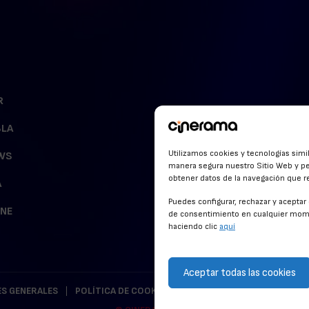
R
BLA
Utilizamos cookies y tecnologías simi
WS
manera segura nuestro Sitio Web y pe
obtener datos de la navegación que rea
A
Puedes configurar, rechazar y acepta
INE
de consentimiento en cualquier mome
haciendo clic
aquí
Aceptar todas las cookies
S GENERALES
POLÍTICA DE COOKIES
POLÍTICA DE PRIVACIDAD