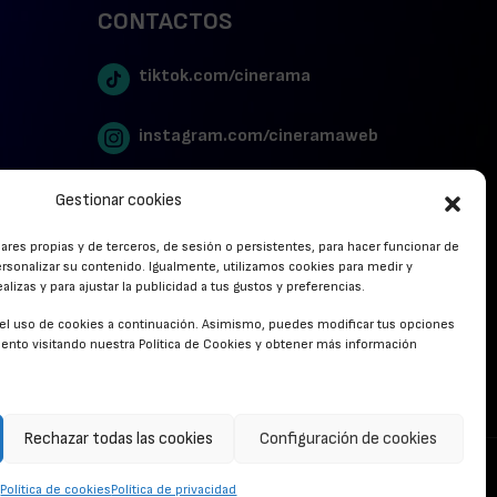
CONTACTOS
tiktok.com/cinerama
instagram.com/cineramaweb
twitter.com/cinerames
Gestionar cookies
lares propias y de terceros, de sesión o persistentes, para hacer funcionar de
Youtube Canal Cinerama
rsonalizar su contenido. Igualmente, utilizamos cookies para medir y
lizas y para ajustar la publicidad a tus gustos y preferencias.
Cinerama en Linkedin
r el uso de cookies a continuación. Asimismo, puedes modificar tus opciones
nto visitando nuestra Política de Cookies y obtener más información
facebook.com/cinerama.es
Rechazar todas las cookies
Configuración de cookies
CONTACTO
Política de cookies
Política de privacidad