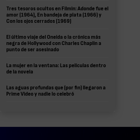
Tres tesoros ocultos en Filmin: Adonde fue el
amor (1964), En bandeja de plata (1966) y
Con los ojos cerrados (1969)
El último viaje del Oneida o la crónica más
negra de Hollywood con Charles Chaplin a
punto de ser asesinado
La mujer en la ventana: Las películas dentro
de la novela
Las aguas profundas que (por fin) llegaron a
Prime Video y nadie lo celebró