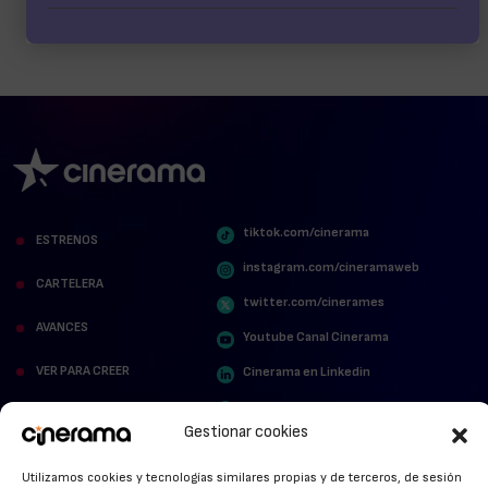
tiktok.com/cinerama
ESTRENOS
instagram.com/cineramaweb
CARTELERA
twitter.com/cinerames
AVANCES
Youtube Canal Cinerama
VER PARA CREER
Cinerama en Linkedin
facebook.com/cinerama.es
MIRA QUIÉN HABLA
Gestionar cookies
STREAMING NEWS
Utilizamos cookies y tecnologías similares propias y de terceros, de sesión