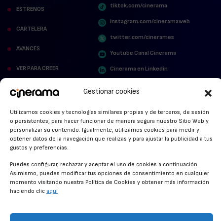
tiktok.com/cinerama
ESTRENOS
instagram.com/cineramaweb
CARTELERA
twitter.com/cinerames
AVANCES
Youtube Canal Cinerama
VER PARA CREER
Cinerama en Linkedin
facebook.com/cinerama.es
MIRA QUIÉN HABLA
Gestionar cookies
STREAMING NEWS
Utilizamos cookies y tecnologías similares propias y de terceros, de sesión
o persistentes, para hacer funcionar de manera segura nuestro Sitio Web y
ALFOMBRA ROJA
personalizar su contenido. Igualmente, utilizamos cookies para medir y
obtener datos de la navegación que realizas y para ajustar la publicidad a tus
ANUNCIOS DE CINE
gustos y preferencias.
Puedes configurar, rechazar y aceptar el uso de cookies a continuación.
Asimismo, puedes modificar tus opciones de consentimiento en cualquier
momento visitando nuestra Política de Cookies y obtener más información
CONDICIONES GENERALES
haciendo clic
aquí
POLÍTICA DE COOKIES