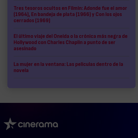
Tres tesoros ocultos en Filmin: Adonde fue el amor
(1964), En bandeja de plata (1966) y Con los ojos
cerrados (1969)
El último viaje del Oneida o la crónica más negra de
Hollywood con Charles Chaplin a punto de ser
asesinado
La mujer en la ventana: Las películas dentro de la
novela