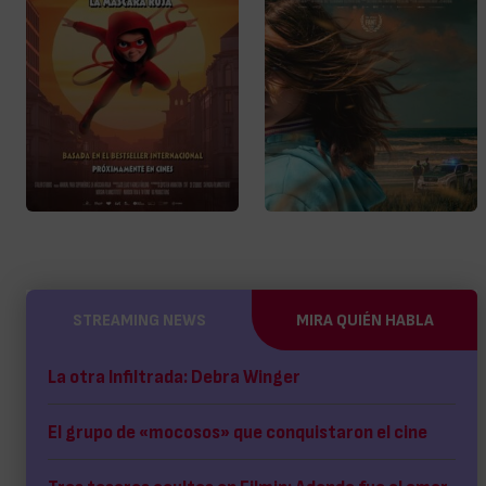
STREAMING NEWS
MIRA QUIÉN HABLA
La otra Infiltrada: Debra Winger
El grupo de «mocosos» que conquistaron el cine