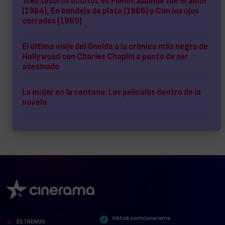
Tres tesoros ocultos en Filmin: Adonde fue el amor
(1964), En bandeja de plata (1966) y Con los ojos
cerrados (1969)
El último viaje del Oneida o la crónica más negra de
Hollywood con Charles Chaplin a punto de ser
asesinado
La mujer en la ventana: Las películas dentro de la
novela
tiktok.com/cinerama
ESTRENOS