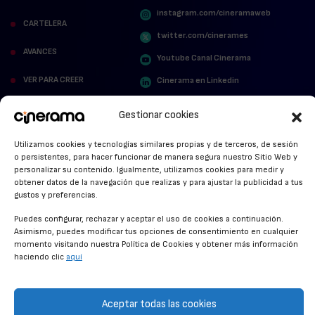
instagram.com/cineramaweb
CARTELERA
twitter.com/cinerames
AVANCES
Youtube Canal Cinerama
VER PARA CREER
Cinerama en Linkedin
facebook.com/cinerama.es
MIRA QUIÉN HABLA
Gestionar cookies
STREAMING NEWS
Utilizamos cookies y tecnologías similares propias y de terceros, de sesión
o persistentes, para hacer funcionar de manera segura nuestro Sitio Web y
ALFOMBRA ROJA
personalizar su contenido. Igualmente, utilizamos cookies para medir y
obtener datos de la navegación que realizas y para ajustar la publicidad a tus
ANUNCIOS DE CINE
gustos y preferencias.
Puedes configurar, rechazar y aceptar el uso de cookies a continuación.
Asimismo, puedes modificar tus opciones de consentimiento en cualquier
momento visitando nuestra Política de Cookies y obtener más información
CONDICIONES GENERALES
haciendo clic
aquí
POLÍTICA DE COOKIES
POLÍTICA DE PRIVACIDAD
Aceptar todas las cookies