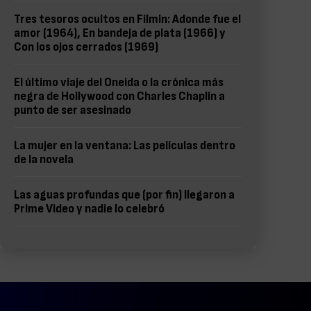
Tres tesoros ocultos en Filmin: Adonde fue el
amor (1964), En bandeja de plata (1966) y
Con los ojos cerrados (1969)
El último viaje del Oneida o la crónica más
negra de Hollywood con Charles Chaplin a
punto de ser asesinado
La mujer en la ventana: Las películas dentro
de la novela
Las aguas profundas que (por fin) llegaron a
Prime Video y nadie lo celebró