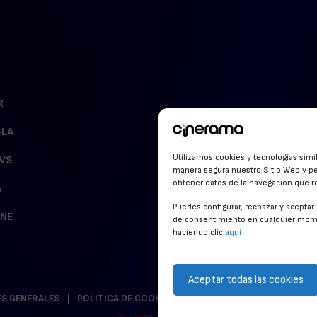
R
BLA
Utilizamos cookies y tecnologías simi
WS
manera segura nuestro Sitio Web y pe
obtener datos de la navegación que rea
A
Puedes configurar, rechazar y acepta
INE
de consentimiento en cualquier mome
haciendo clic
aquí
Aceptar todas las cookies
S GENERALES
POLÍTICA DE COOKIES
POLÍTICA DE PRIVACIDAD