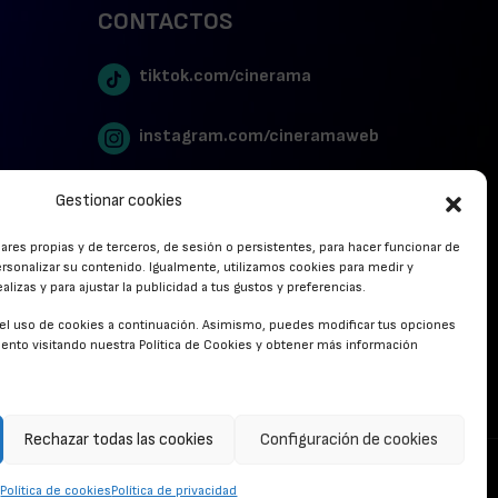
CONTACTOS
tiktok.com/cinerama
instagram.com/cineramaweb
twitter.com/cinerames
Gestionar cookies
lares propias y de terceros, de sesión o persistentes, para hacer funcionar de
Youtube Canal Cinerama
rsonalizar su contenido. Igualmente, utilizamos cookies para medir y
lizas y para ajustar la publicidad a tus gustos y preferencias.
Cinerama en Linkedin
r el uso de cookies a continuación. Asimismo, puedes modificar tus opciones
nto visitando nuestra Política de Cookies y obtener más información
facebook.com/cinerama.es
Rechazar todas las cookies
Configuración de cookies
CONTACTO
Política de cookies
Política de privacidad