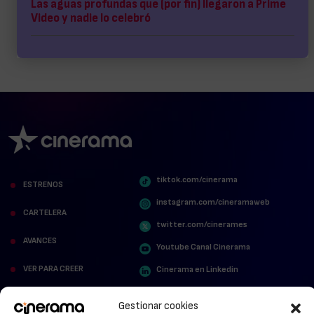
Las aguas profundas que (por fin) llegaron a Prime
Video y nadie lo celebró
tiktok.com/cinerama
ESTRENOS
instagram.com/cineramaweb
CARTELERA
twitter.com/cinerames
AVANCES
Youtube Canal Cinerama
VER PARA CREER
Cinerama en Linkedin
facebook.com/cinerama.es
MIRA QUIÉN HABLA
Gestionar cookies