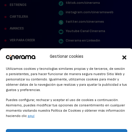
tiktok.com/cinerama
ESTRENOS
instagram.com/cineramaweb
CARTELERA
twitter.com/cinerames
AVANCES
Youtube Canal Cinerama
VER PARA CREER
Cinerama en Linkedin
facebook.com/cinerama.es
MIRA QUIÉN HABLA
Gestionar cookies
STREAMING NEWS
Utilizamos cookies y tecnologías similares propias y de terceros, de sesión
o persistentes, para hacer funcionar de manera segura nuestro Sitio Web y
ALFOMBRA ROJA
personalizar su contenido. Igualmente, utilizamos cookies para medir y
obtener datos de la navegación que realizas y para ajustar la publicidad a tus
ANUNCIOS DE CINE
gustos y preferencias.
Puedes configurar, rechazar y aceptar el uso de cookies a continuación.
Asimismo, puedes modificar tus opciones de consentimiento en cualquier
momento visitando nuestra Política de Cookies y obtener más información
CONDICIONES GENERALES
haciendo clic
aquí
POLÍTICA DE COOKIES