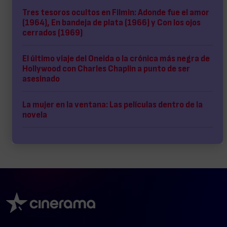
Tres tesoros ocultos en Filmin: Adonde fue el amor
(1964), En bandeja de plata (1966) y Con los ojos
cerrados (1969)
El último viaje del Oneida o la crónica más negra de
Hollywood con Charles Chaplin a punto de ser
asesinado
La mujer en la ventana: Las películas dentro de la
novela