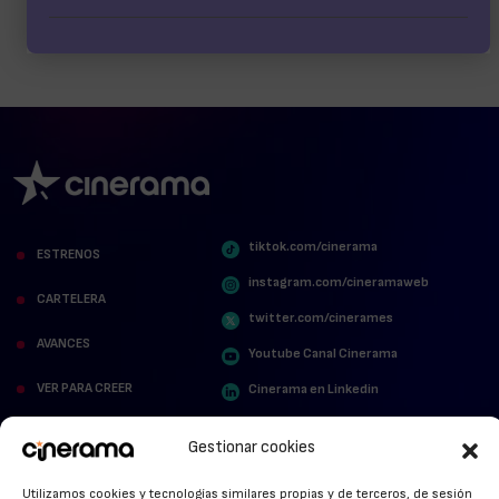
tiktok.com/cinerama
ESTRENOS
instagram.com/cineramaweb
CARTELERA
twitter.com/cinerames
AVANCES
Youtube Canal Cinerama
VER PARA CREER
Cinerama en Linkedin
facebook.com/cinerama.es
MIRA QUIÉN HABLA
Gestionar cookies
STREAMING NEWS
Utilizamos cookies y tecnologías similares propias y de terceros, de sesión