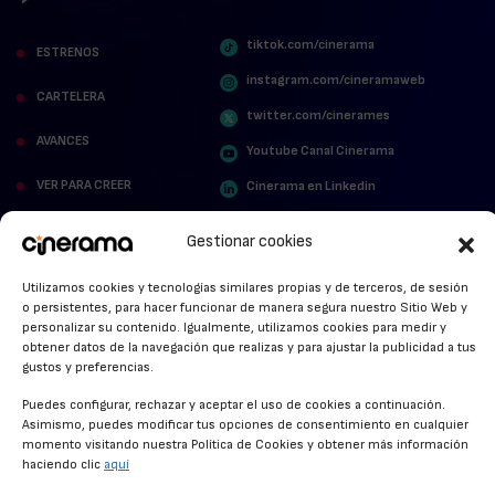
tiktok.com/cinerama
ESTRENOS
instagram.com/cineramaweb
CARTELERA
twitter.com/cinerames
AVANCES
Youtube Canal Cinerama
VER PARA CREER
Cinerama en Linkedin
facebook.com/cinerama.es
MIRA QUIÉN HABLA
Gestionar cookies
STREAMING NEWS
Utilizamos cookies y tecnologías similares propias y de terceros, de sesión
o persistentes, para hacer funcionar de manera segura nuestro Sitio Web y
ALFOMBRA ROJA
personalizar su contenido. Igualmente, utilizamos cookies para medir y
obtener datos de la navegación que realizas y para ajustar la publicidad a tus
ANUNCIOS DE CINE
gustos y preferencias.
Puedes configurar, rechazar y aceptar el uso de cookies a continuación.
Asimismo, puedes modificar tus opciones de consentimiento en cualquier
momento visitando nuestra Política de Cookies y obtener más información
CONDICIONES GENERALES
haciendo clic
aquí
POLÍTICA DE COOKIES