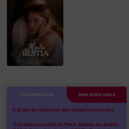
STREAMING NEWS
MIRA QUIÉN HABLA
El grupo de «mocosos» que conquistaron el cine
Tres tesoros ocultos en Filmin: Adonde fue el amor