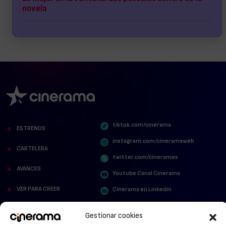
novela
tiktok.com/cinerama
ESTRENOS
instagram.com/cineramaweb
CARTELERA
twitter.com/cinerames
AVANCES
Youtube Canal Cinerama
VER PARA CREER
Cinerama en Linkedin
facebook.com/cinerama.es
MIRA QUIÉN HABLA
Gestionar cookies