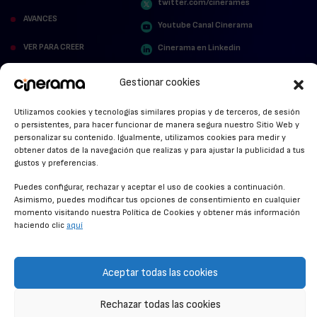
twitter.com/cinerames
AVANCES
Youtube Canal Cinerama
VER PARA CREER
Cinerama en Linkedin
facebook.com/cinerama.es
MIRA QUIÉN HABLA
Gestionar cookies
STREAMING NEWS
Utilizamos cookies y tecnologías similares propias y de terceros, de sesión
o persistentes, para hacer funcionar de manera segura nuestro Sitio Web y
ALFOMBRA ROJA
personalizar su contenido. Igualmente, utilizamos cookies para medir y
obtener datos de la navegación que realizas y para ajustar la publicidad a tus
ANUNCIOS DE CINE
gustos y preferencias.
Puedes configurar, rechazar y aceptar el uso de cookies a continuación.
Asimismo, puedes modificar tus opciones de consentimiento en cualquier
momento visitando nuestra Política de Cookies y obtener más información
CONDICIONES GENERALES
haciendo clic
aquí
POLÍTICA DE COOKIES
POLÍTICA DE PRIVACIDAD
Aceptar todas las cookies
CONTACTO
Rechazar todas las cookies