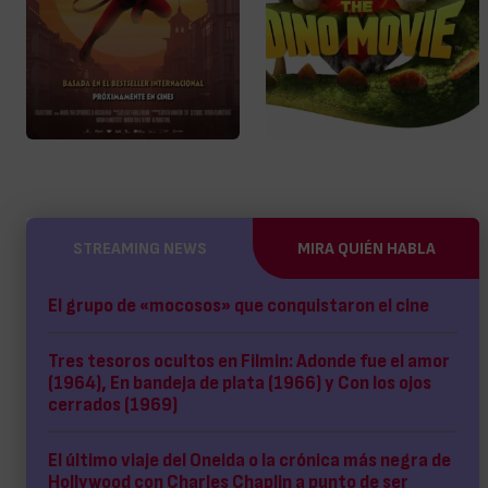
STREAMING NEWS
MIRA QUIÉN HABLA
El grupo de «mocosos» que conquistaron el cine
Tres tesoros ocultos en Filmin: Adonde fue el amor
(1964), En bandeja de plata (1966) y Con los ojos
cerrados (1969)
El último viaje del Oneida o la crónica más negra de
Hollywood con Charles Chaplin a punto de ser