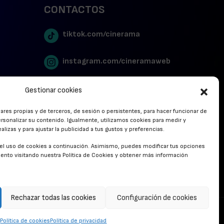
CONTACTOS
tiktok.com/cinerama
instagram.com/cineramaweb
twitter.com/cinerames
Gestionar cookies
lares propias y de terceros, de sesión o persistentes, para hacer funcionar de
Youtube Canal Cinerama
rsonalizar su contenido. Igualmente, utilizamos cookies para medir y
lizas y para ajustar la publicidad a tus gustos y preferencias.
Cinerama en Linkedin
r el uso de cookies a continuación. Asimismo, puedes modificar tus opciones
nto visitando nuestra Política de Cookies y obtener más información
facebook.com/cinerama.es
Rechazar todas las cookies
Configuración de cookies
CONTACTO
Política de cookies
Política de privacidad