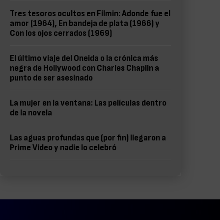
Tres tesoros ocultos en Filmin: Adonde fue el
amor (1964), En bandeja de plata (1966) y
Con los ojos cerrados (1969)
El último viaje del Oneida o la crónica más
negra de Hollywood con Charles Chaplin a
punto de ser asesinado
La mujer en la ventana: Las películas dentro
de la novela
Las aguas profundas que (por fin) llegaron a
Prime Video y nadie lo celebró