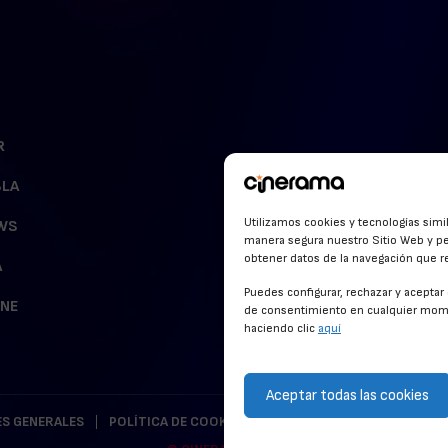
R
BLA
Utilizamos cookies y tecnologías simi
WS
manera segura nuestro Sitio Web y pe
obtener datos de la navegación que rea
A
Puedes configurar, rechazar y acepta
INE
de consentimiento en cualquier mome
haciendo clic
aquí
Aceptar todas las cookies
S GENERALES
POLÍTICA DE COOKIES
POLÍTICA DE PRIVACIDAD