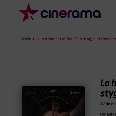
Inicio
>
La hermanastra fea (Den stygge stesøster
La 
sty
17 de o
Dirigida