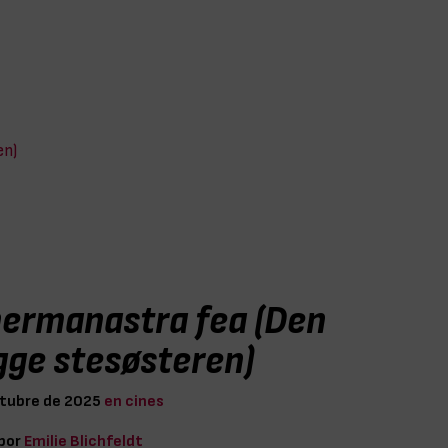
en)
hermanastra fea (Den
gge stesøsteren)
ctubre de 2025
en cines
 por
Emilie Blichfeldt