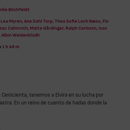
ilie Blichfeldt
Lea Myren, Ane Dahl Torp, Thea Sofie Loch Næss, Flo
 Isac Calmroth, Malte Gårdinger, Ralph Carlsson, Isac
 Albin Weidenbladh
n
1 h 49 m
 Cenicienta, tenemos a Elvira en su lucha por
stra. En un reino de cuento de hadas donde la