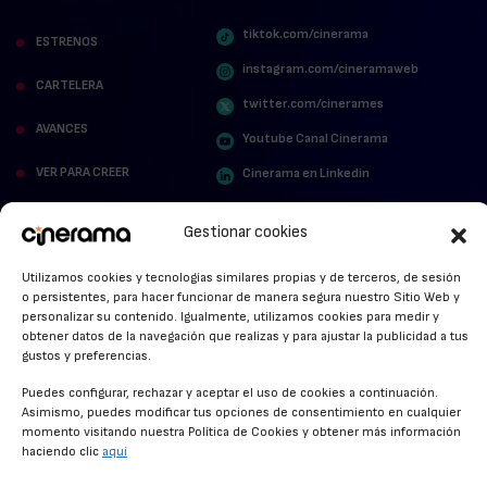
tiktok.com/cinerama
ESTRENOS
instagram.com/cineramaweb
CARTELERA
twitter.com/cinerames
AVANCES
Youtube Canal Cinerama
VER PARA CREER
Cinerama en Linkedin
facebook.com/cinerama.es
MIRA QUIÉN HABLA
Gestionar cookies
STREAMING NEWS
Utilizamos cookies y tecnologías similares propias y de terceros, de sesión
o persistentes, para hacer funcionar de manera segura nuestro Sitio Web y
ALFOMBRA ROJA
personalizar su contenido. Igualmente, utilizamos cookies para medir y
obtener datos de la navegación que realizas y para ajustar la publicidad a tus
ANUNCIOS DE CINE
gustos y preferencias.
Puedes configurar, rechazar y aceptar el uso de cookies a continuación.
Asimismo, puedes modificar tus opciones de consentimiento en cualquier
momento visitando nuestra Política de Cookies y obtener más información
CONDICIONES GENERALES
haciendo clic
aquí
POLÍTICA DE COOKIES