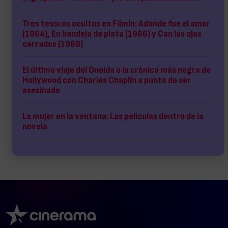
Tres tesoros ocultos en Filmin: Adonde fue el amor
(1964), En bandeja de plata (1966) y Con los ojos
cerrados (1969)
El último viaje del Oneida o la crónica más negra de
Hollywood con Charles Chaplin a punto de ser
asesinado
La mujer en la ventana: Las películas dentro de la
novela