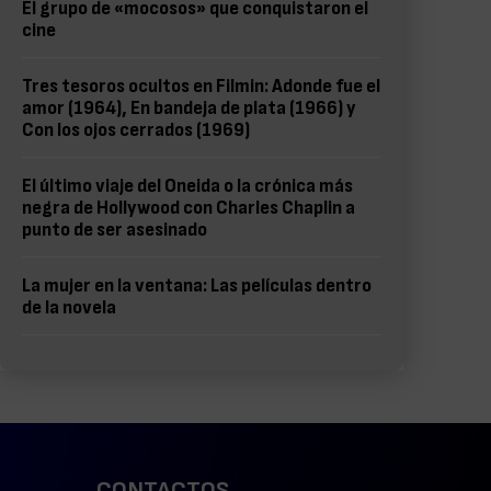
El grupo de «mocosos» que conquistaron el
cine
Tres tesoros ocultos en Filmin: Adonde fue el
amor (1964), En bandeja de plata (1966) y
Con los ojos cerrados (1969)
El último viaje del Oneida o la crónica más
negra de Hollywood con Charles Chaplin a
punto de ser asesinado
La mujer en la ventana: Las películas dentro
de la novela
CONTACTOS