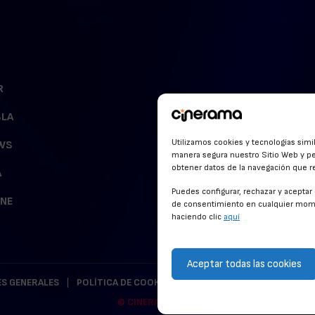
R
BLA
Utilizamos cookies y tecnologías simi
WS
manera segura nuestro Sitio Web y pe
obtener datos de la navegación que rea
A
Puedes configurar, rechazar y acepta
INE
de consentimiento en cualquier mome
haciendo clic
aquí
Aceptar todas las cookies
S GENERALES
POLÍTICA DE COOKIES
POLÍTICA DE PRIVACIDAD
© CINERAMA 2026