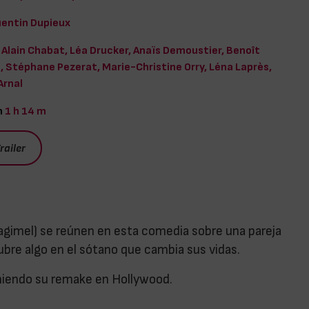
entin Dupieux
Alain Chabat, Léa Drucker, Anaïs Demoustier, Benoît
 Stéphane Pezerat, Marie-Christine Orry, Léna Laprès,
Arnal
n
1 h 14 m
railer
Magimel) se reúnen en esta comedia sobre una pareja
ubre algo en el sótano que cambia sus vidas.
eniendo su remake en Hollywood.