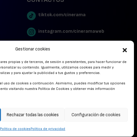
tiktok.com/cinerama
instagram.com/cineramaweb
twitter.com/cinerames
Gestionar cookies
lares propias y de terceros, de sesión o persistentes, para hacer funcionar de
Youtube Canal Cinerama
rsonalizar su contenido. Igualmente, utilizamos cookies para medir y
lizas y para ajustar la publicidad a tus gustos y preferencias.
Cinerama en Linkedin
r el uso de cookies a continuación. Asimismo, puedes modificar tus opciones
nto visitando nuestra Política de Cookies y obtener más información
facebook.com/cinerama.es
Rechazar todas las cookies
Configuración de cookies
CONTACTO
Política de cookies
Política de privacidad