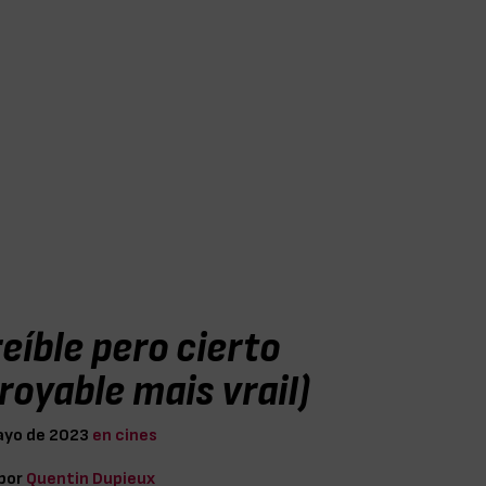
eíble pero cierto
royable mais vraiI)
ayo de 2023
en cines
 por
Quentin Dupieux