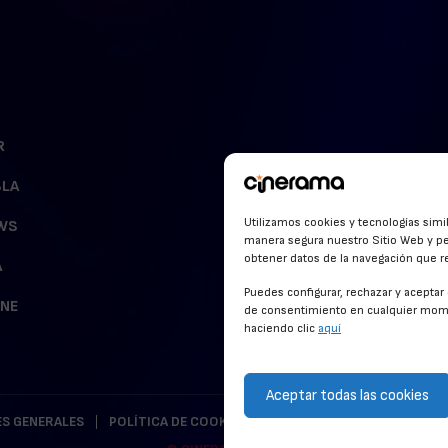
R
BLA
Utilizamos cookies y tecnologías simi
WS
manera segura nuestro Sitio Web y pe
obtener datos de la navegación que rea
A
Puedes configurar, rechazar y acepta
INE
de consentimiento en cualquier mome
haciendo clic
aquí
Aceptar todas las cookies
S GENERALES
POLÍTICA DE COOKIES
POLÍTICA DE PRIVACIDAD