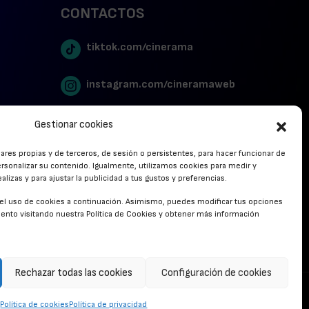
CONTACTOS
tiktok.com/cinerama
instagram.com/cineramaweb
twitter.com/cinerames
Gestionar cookies
lares propias y de terceros, de sesión o persistentes, para hacer funcionar de
Youtube Canal Cinerama
rsonalizar su contenido. Igualmente, utilizamos cookies para medir y
lizas y para ajustar la publicidad a tus gustos y preferencias.
Cinerama en Linkedin
r el uso de cookies a continuación. Asimismo, puedes modificar tus opciones
nto visitando nuestra Política de Cookies y obtener más información
facebook.com/cinerama.es
Rechazar todas las cookies
Configuración de cookies
CONTACTO
Política de cookies
Política de privacidad