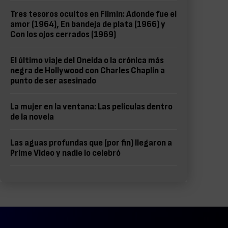
Tres tesoros ocultos en Filmin: Adonde fue el
amor (1964), En bandeja de plata (1966) y
Con los ojos cerrados (1969)
El último viaje del Oneida o la crónica más
negra de Hollywood con Charles Chaplin a
punto de ser asesinado
La mujer en la ventana: Las películas dentro
de la novela
Las aguas profundas que (por fin) llegaron a
Prime Video y nadie lo celebró