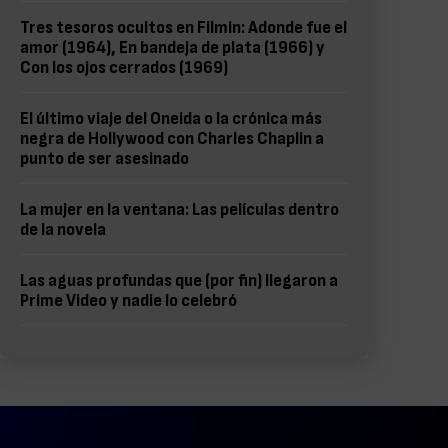
Tres tesoros ocultos en Filmin: Adonde fue el
amor (1964), En bandeja de plata (1966) y
Con los ojos cerrados (1969)
El último viaje del Oneida o la crónica más
negra de Hollywood con Charles Chaplin a
punto de ser asesinado
La mujer en la ventana: Las películas dentro
de la novela
Las aguas profundas que (por fin) llegaron a
Prime Video y nadie lo celebró