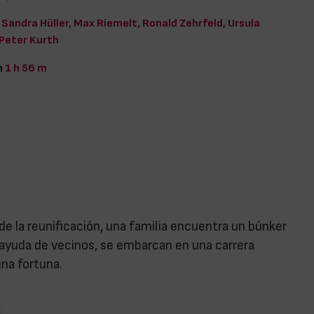
Sandra Hüller, Max Riemelt, Ronald Zehrfeld, Ursula
Peter Kurth
n
1 h 56 m
de la reunificación, una familia encuentra un búnker
a ayuda de vecinos, se embarcan en una carrera
una fortuna.