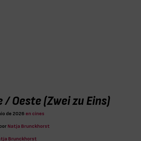
 / Oeste (Zwei zu Eins)
nio de 2026
en cines
 por
Natja Brunckhorst
tja Brunckhorst