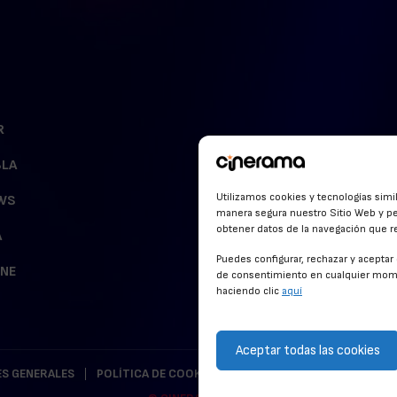
R
BLA
Utilizamos cookies y tecnologías simi
WS
manera segura nuestro Sitio Web y pe
obtener datos de la navegación que rea
A
Puedes configurar, rechazar y acepta
INE
de consentimiento en cualquier mome
haciendo clic
aquí
Aceptar todas las cookies
S GENERALES
POLÍTICA DE COOKIES
POLÍTICA DE PRIVACIDAD