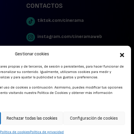
CONTACTOS
tiktok.com/cinerama
instagram.com/cineramaweb
twitter.com/cinerames
Gestionar cookies
lares propias y de terceros, de sesión o persistentes, para hacer funcionar de
Youtube Canal Cinerama
rsonalizar su contenido. Igualmente, utilizamos cookies para medir y
lizas y para ajustar la publicidad a tus gustos y preferencias.
Cinerama en Linkedin
r el uso de cookies a continuación. Asimismo, puedes modificar tus opciones
nto visitando nuestra Política de Cookies y obtener más información
facebook.com/cinerama.es
Rechazar todas las cookies
Configuración de cookies
CONTACTO
Política de cookies
Política de privacidad