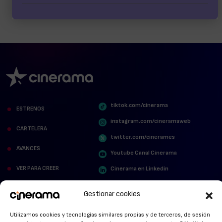
tiktok.com/cinerama
ESTRENOS
instagram.com/cineramaweb
CARTELERA
twitter.com/cinerames
AVANCES
Youtube Canal Cinerama
VER PARA CREER
Cinerama en Linkedin
facebook.com/cinerama.es
MIRA QUIÉN HABLA
Gestionar cookies
STREAMING NEWS
Utilizamos cookies y tecnologías similares propias y de terceros, de sesión