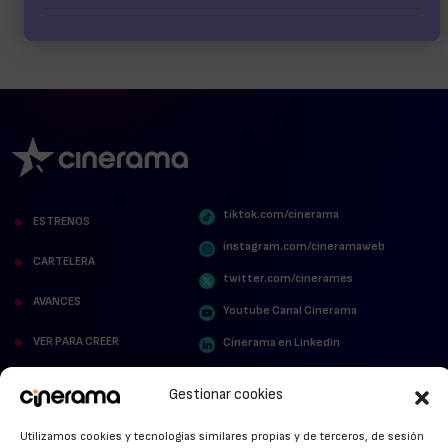
tiktok.com/cinerama
ESTRENOS
instagram.com/cineramaweb
CARTELERA
twitter.com/cinerames
AVANCES
Youtube Canal Cinerama
VER PARA CREER
Cinerama en Linkedin
facebook.com/cinerama.es
MIRA QUIÉN HABLA
Gestionar cookies
STREAMING NEWS
Utilizamos cookies y tecnologías similares propias y de terceros, de sesión