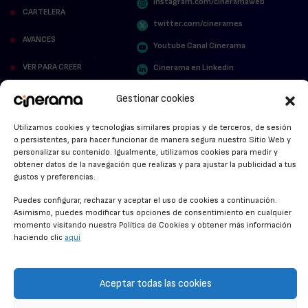
instagram.com/cineramaweb
CARTELERA
twitter.com/cinerames
AVANCES
Youtube Canal Cinerama
VER PARA CREER
Cinerama en Linkedin
facebook.com/cinerama.es
MIRA QUIÉN HABLA
Gestionar cookies
STREAMING NEWS
Utilizamos cookies y tecnologías similares propias y de terceros, de sesión
o persistentes, para hacer funcionar de manera segura nuestro Sitio Web y
ALFOMBRA ROJA
personalizar su contenido. Igualmente, utilizamos cookies para medir y
obtener datos de la navegación que realizas y para ajustar la publicidad a tus
gustos y preferencias.
ANUNCIOS DE CINE
Puedes configurar, rechazar y aceptar el uso de cookies a continuación.
Asimismo, puedes modificar tus opciones de consentimiento en cualquier
momento visitando nuestra Política de Cookies y obtener más información
CONDICIONES GENERALES
haciendo clic
aquí
POLÍTICA DE COOKIES
POLÍTICA DE PRIVACIDAD
Aceptar todas las cookies
CONTACTO