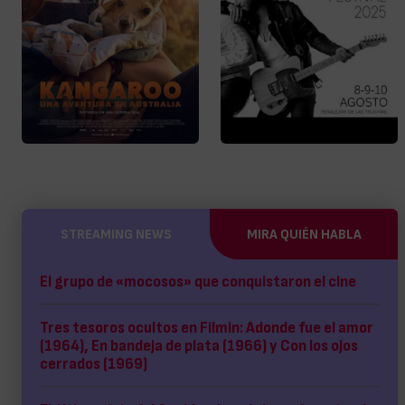
STREAMING NEWS
MIRA QUIÉN HABLA
El grupo de «mocosos» que conquistaron el cine
Tres tesoros ocultos en Filmin: Adonde fue el amor
(1964), En bandeja de plata (1966) y Con los ojos
cerrados (1969)