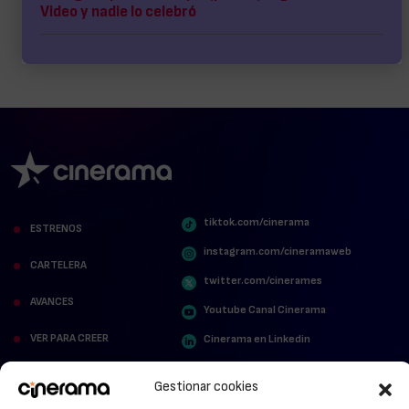
Video y nadie lo celebró
tiktok.com/cinerama
ESTRENOS
instagram.com/cineramaweb
CARTELERA
twitter.com/cinerames
AVANCES
Youtube Canal Cinerama
VER PARA CREER
Cinerama en Linkedin
facebook.com/cinerama.es
MIRA QUIÉN HABLA
Gestionar cookies