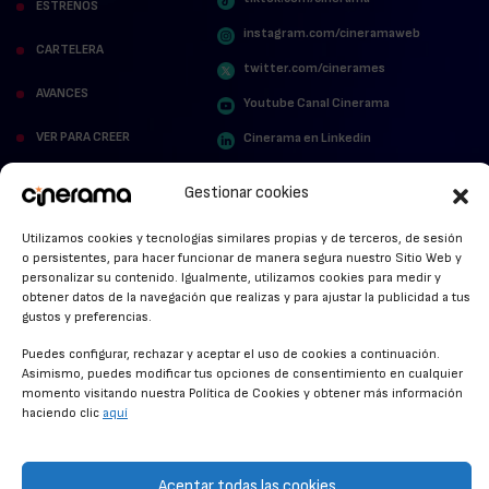
ESTRENOS
instagram.com/cineramaweb
CARTELERA
twitter.com/cinerames
AVANCES
Youtube Canal Cinerama
VER PARA CREER
Cinerama en Linkedin
facebook.com/cinerama.es
MIRA QUIÉN HABLA
Gestionar cookies
STREAMING NEWS
Utilizamos cookies y tecnologías similares propias y de terceros, de sesión
o persistentes, para hacer funcionar de manera segura nuestro Sitio Web y
ALFOMBRA ROJA
personalizar su contenido. Igualmente, utilizamos cookies para medir y
obtener datos de la navegación que realizas y para ajustar la publicidad a tus
ANUNCIOS DE CINE
gustos y preferencias.
Puedes configurar, rechazar y aceptar el uso de cookies a continuación.
Asimismo, puedes modificar tus opciones de consentimiento en cualquier
momento visitando nuestra Política de Cookies y obtener más información
CONDICIONES GENERALES
haciendo clic
aquí
POLÍTICA DE COOKIES
POLÍTICA DE PRIVACIDAD
Aceptar todas las cookies