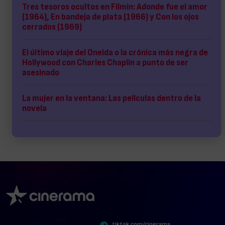
Tres tesoros ocultos en Filmin: Adonde fue el amor
(1964), En bandeja de plata (1966) y Con los ojos
cerrados (1969)
El último viaje del Oneida o la crónica más negra de
Hollywood con Charles Chaplin a punto de ser
asesinado
La mujer en la ventana: Las películas dentro de la
novela
tiktok.com/cinerama