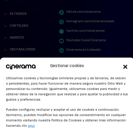
tiktok.com/cinerama
ESTRENOS
instagram.com/cineramaweb
CARTELERA
twitter.com/cinerames
AVANCES
Youtube Canal Cinerama
VER PARA CREER
Cinerama en Linkedin
facebook.com/cinerama.es
MIRA QUIÉN HABLA
Gestionar cookies
STREAMING NEWS
Utilizamos cookies y tecnologías similares propias y de terceros, de sesión
o persistentes, para hacer funcionar de manera segura nuestro Sitio Web y
ALFOMBRA ROJA
personalizar su contenido. Igualmente, utilizamos cookies para medir y
obtener datos de la navegación que realizas y para ajustar la publicidad a tus
ANUNCIOS DE CINE
gustos y preferencias.
Puedes configurar, rechazar y aceptar el uso de cookies a continuación.
Asimismo, puedes modificar tus opciones de consentimiento en cualquier
momento visitando nuestra Política de Cookies y obtener más información
CONDICIONES GENERALES
haciendo clic
aquí
POLÍTICA DE COOKIES