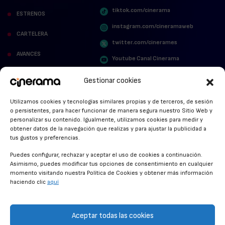
tiktok.com/cinerama
ESTRENOS
instagram.com/cineramaweb
CARTELERA
twitter.com/cinerames
AVANCES
Youtube Canal Cinerama
VER PARA CREER
Cinerama en Linkedin
Gestionar cookies
facebook.com/cinerama.es
MIRA QUIÉN HABLA
Utilizamos cookies y tecnologías similares propias y de terceros, de sesión
o persistentes, para hacer funcionar de manera segura nuestro Sitio Web y
STREAMING NEWS
personalizar su contenido. Igualmente, utilizamos cookies para medir y
obtener datos de la navegación que realizas y para ajustar la publicidad a
ALFOMBRA ROJA
tus gustos y preferencias.
ANUNCIOS DE CINE
Puedes configurar, rechazar y aceptar el uso de cookies a continuación.
Asimismo, puedes modificar tus opciones de consentimiento en cualquier
momento visitando nuestra Política de Cookies y obtener más información
haciendo clic
aquí
CONDICIONES GENERALES
POLÍTICA DE COOKIES
Aceptar todas las cookies