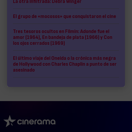
La otra Infiltrada: Debra Winger
El grupo de «mocosos» que conquistaron el cine
Tres tesoros ocultos en Filmin: Adonde fue el
amor (1964), En bandeja de plata (1966) y Con
los ojos cerrados (1969)
El último viaje del Oneida o la crónica más negra
de Hollywood con Charles Chaplin a punto de ser
asesinado