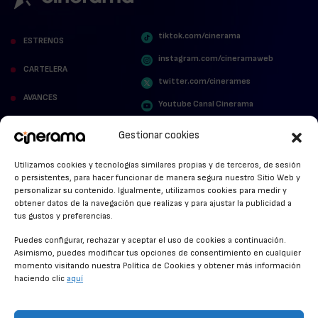
tiktok.com/cinerama
ESTRENOS
instagram.com/cineramaweb
CARTELERA
twitter.com/cinerames
AVANCES
Youtube Canal Cinerama
VER PARA CREER
Cinerama en Linkedin
Gestionar cookies
facebook.com/cinerama.es
MIRA QUIÉN HABLA
Utilizamos cookies y tecnologías similares propias y de terceros, de sesión
o persistentes, para hacer funcionar de manera segura nuestro Sitio Web y
STREAMING NEWS
personalizar su contenido. Igualmente, utilizamos cookies para medir y
obtener datos de la navegación que realizas y para ajustar la publicidad a
ALFOMBRA ROJA
tus gustos y preferencias.
ANUNCIOS DE CINE
Puedes configurar, rechazar y aceptar el uso de cookies a continuación.
Asimismo, puedes modificar tus opciones de consentimiento en cualquier
momento visitando nuestra Política de Cookies y obtener más información
haciendo clic
aquí
CONDICIONES GENERALES