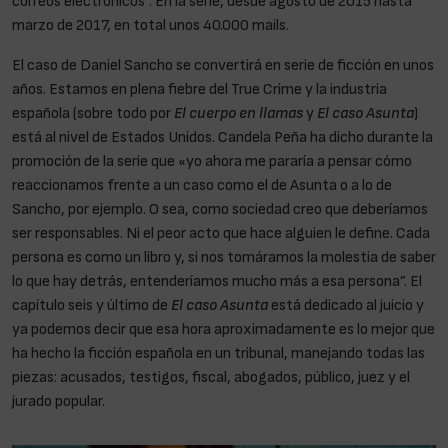
correos electrónicos”. En la serie, desde agosto de 2015 hasta
marzo de 2017, en total unos 40.000 mails.
El caso de Daniel Sancho se convertirá en serie de ficción en unos
años. Estamos en plena fiebre del True Crime y la industria
española (sobre todo por
El cuerpo en llamas
y
El caso Asunta
)
está al nivel de Estados Unidos. Candela Peña ha dicho durante la
promoción de la serie que «yo ahora me pararía a pensar cómo
reaccionamos frente a un caso como el de Asunta o a lo de
Sancho, por ejemplo. O sea, como sociedad creo que deberíamos
ser responsables. Ni el peor acto que hace alguien le define. Cada
persona es como un libro y, si nos tomáramos la molestia de saber
lo que hay detrás, entenderíamos mucho más a esa persona”. El
capítulo seis y último de
El caso Asunta
está dedicado al juicio y
ya podemos decir que esa hora aproximadamente es lo mejor que
ha hecho la ficción española en un tribunal, manejando todas las
piezas: acusados, testigos, fiscal, abogados, público, juez y el
jurado popular.