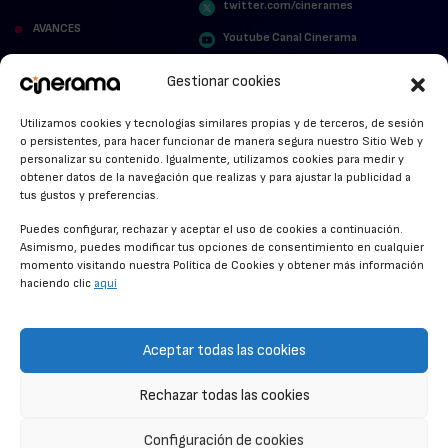
twitter.com/cinerames
AVANCES
Youtube Canal Cinerama
VER PARA CREER
Cinerama en Linkedin
Gestionar cookies
facebook.com/cinerama.es
MIRA QUIÉN HABLA
Utilizamos cookies y tecnologías similares propias y de terceros, de sesión
o persistentes, para hacer funcionar de manera segura nuestro Sitio Web y
STREAMING NEWS
personalizar su contenido. Igualmente, utilizamos cookies para medir y
obtener datos de la navegación que realizas y para ajustar la publicidad a
ALFOMBRA ROJA
tus gustos y preferencias.
ANUNCIOS DE CINE
Puedes configurar, rechazar y aceptar el uso de cookies a continuación.
Asimismo, puedes modificar tus opciones de consentimiento en cualquier
momento visitando nuestra Política de Cookies y obtener más información
haciendo clic
aquí
CONDICIONES GENERALES
POLÍTICA DE COOKIES
Aceptar todas las cookies
POLÍTICA DE PRIVACIDAD
Rechazar todas las cookies
CONTACTO
Configuración de cookies