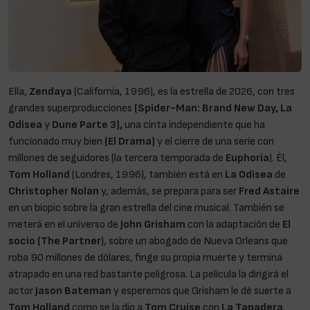
Ella,
Zendaya
(California, 1996), es la estrella de 2026, con tres
grandes superproducciones
(Spider-Man: Brand New Day, La
Odisea
y
Dune Parte 3),
una cinta independiente que ha
funcionado muy bien
(El Drama)
y el cierre de una serie con
millones de seguidores (la tercera temporada de
Euphoria
). Él,
Tom Holland
(Londres, 1996), también está en
La Odisea
de
Christopher Nolan
y, además, se prepara para ser
Fred Astaire
en un biopic sobre la gran estrella del cine musical. También se
meterá en el universo de
John Grisham
con la adaptación de
El
socio (The Partner
), sobre un abogado de Nueva Orleans que
roba 90 millones de dólares, finge su propia muerte y termina
atrapado en una red bastante peligrosa. La película la dirigirá el
actor
Jason Bateman
y esperemos que Grisham le dé suerte a
Tom Holland
como se la dio a
Tom Cruise
con
La Tapadera