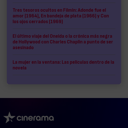
Tres tesoros ocultos en Filmin: Adonde fue el
amor (1964), En bandeja de plata (1966) y Con
los ojos cerrados (1969)
El último viaje del Oneida o la crónica más negra
de Hollywood con Charles Chaplin a punto de ser
asesinado
La mujer en la ventana: Las películas dentro de la
novela