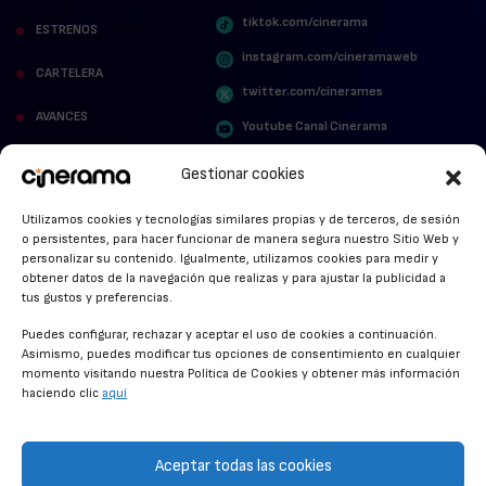
tiktok.com/cinerama
ESTRENOS
instagram.com/cineramaweb
CARTELERA
twitter.com/cinerames
AVANCES
Youtube Canal Cinerama
VER PARA CREER
Cinerama en Linkedin
Gestionar cookies
facebook.com/cinerama.es
MIRA QUIÉN HABLA
Utilizamos cookies y tecnologías similares propias y de terceros, de sesión
o persistentes, para hacer funcionar de manera segura nuestro Sitio Web y
STREAMING NEWS
personalizar su contenido. Igualmente, utilizamos cookies para medir y
obtener datos de la navegación que realizas y para ajustar la publicidad a
ALFOMBRA ROJA
tus gustos y preferencias.
ANUNCIOS DE CINE
Puedes configurar, rechazar y aceptar el uso de cookies a continuación.
Asimismo, puedes modificar tus opciones de consentimiento en cualquier
momento visitando nuestra Política de Cookies y obtener más información
haciendo clic
aquí
CONDICIONES GENERALES
POLÍTICA DE COOKIES
Aceptar todas las cookies