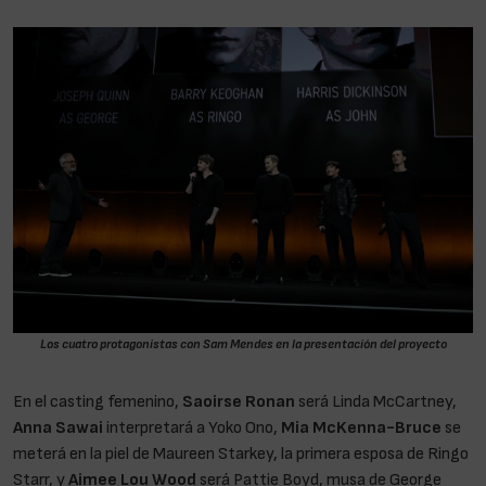
Los cuatro protagonistas con Sam Mendes en la presentación del proyecto
En el casting femenino,
Saoirse Ronan
será Linda McCartney,
Anna Sawai
interpretará a Yoko Ono,
Mia McKenna-Bruce
se
meterá en la piel de Maureen Starkey, la primera esposa de Ringo
Starr, y
Aimee Lou Wood
será Pattie Boyd, musa de George