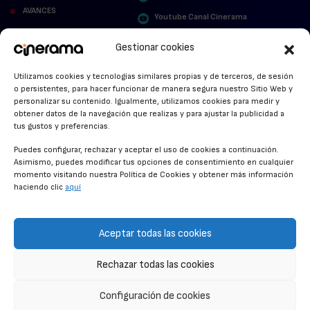
AVANCES
Youtube Canal Cinerama
VER PARA CREER
Cinerama en Linkedin
Gestionar cookies
facebook.com/cinerama.es
MIRA QUIÉN HABLA
Utilizamos cookies y tecnologías similares propias y de terceros, de sesión
o persistentes, para hacer funcionar de manera segura nuestro Sitio Web y
STREAMING NEWS
personalizar su contenido. Igualmente, utilizamos cookies para medir y
obtener datos de la navegación que realizas y para ajustar la publicidad a
ALFOMBRA ROJA
tus gustos y preferencias.
ANUNCIOS DE CINE
Puedes configurar, rechazar y aceptar el uso de cookies a continuación.
Asimismo, puedes modificar tus opciones de consentimiento en cualquier
momento visitando nuestra Política de Cookies y obtener más información
haciendo clic
aquí
CONDICIONES GENERALES
POLÍTICA DE COOKIES
Aceptar todas las cookies
POLÍTICA DE PRIVACIDAD
Rechazar todas las cookies
CONTACTO
Configuración de cookies