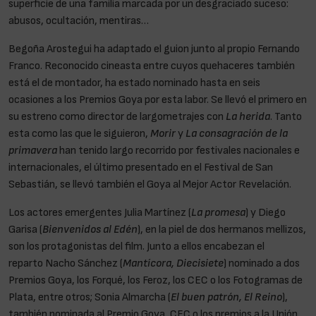
superficie de una familia marcada por un desgraciado suceso:
abusos, ocultación, mentiras…
Begoña Arostegui ha adaptado el guion junto al propio Fernando
Franco. Reconocido cineasta entre cuyos quehaceres también
está el de montador, ha estado nominado hasta en seis
ocasiones a los Premios Goya por esta labor. Se llevó el primero en
su estreno como director de largometrajes con
La herida
. Tanto
esta como las que le siguieron,
Morir
y
La consagración de la
primavera
han tenido largo recorrido por festivales nacionales e
internacionales, el último presentado en el Festival de San
Sebastián, se llevó también el Goya al Mejor Actor Revelación.
Los actores emergentes Julia Martínez (
La promesa
) y Diego
Garisa (
Bienvenidos al Edén
), en la piel de dos hermanos mellizos,
son los protagonistas del film. Junto a ellos encabezan el
reparto Nacho Sánchez (
Mantícora, Diecisiete
) nominado a dos
Premios Goya, los Forqué, los Feroz, los CEC o los Fotogramas de
Plata, entre otros; Sonia Almarcha (
El buen patrón, El Reino
),
también nominada al Premio Goya, CEC o los premios a la Unión