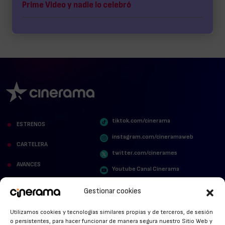
Prime Video y nadie lo celebró
tiktok.com/cinerama
ESTRENOS
instagram.com/cineramaweb
CARTELERA
twitter.com/cinerames
AVANCES
Youtube Canal Cinerama
VER PARA CREER
Cinerama en Linkedin
Gestionar cookies
facebook.com/cinerama.es
MIRA QUIÉN HABLA
Utilizamos cookies y tecnologías similares propias y de terceros, de sesión
o persistentes, para hacer funcionar de manera segura nuestro Sitio Web y
STREAMING NEWS