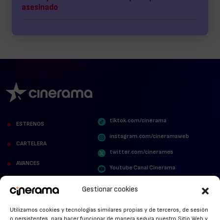
asesinado
tiktok.com/cinerama
ESTRENOS
instagram.com/cineramaweb
CARTELERA
twitter.com/cinerames
AVANCES
Youtube Canal Cinerama
VER PARA CREER
Cinerama en Linkedin
Gestionar cookies
facebook.com/cinerama.es
MIRA QUIÉN HABLA
Utilizamos cookies y tecnologías similares propias y de terceros, de sesión
o persistentes, para hacer funcionar de manera segura nuestro Sitio Web y