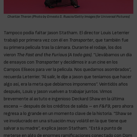
Charlize Theron (Photo by Ernesto S. Ruscio/Getty Images for Universal Pictures)
Tampoco podía faltar Jason Statham. El director Louis Leterrier
trabajó por primera vez con él en
Transporter
, que también fue
su primera película tras la cámara. Durante el rodaje, los dos
vieron
The Fast and the Furious (A todo gas)
. “Llevábamos un día
de ensayos con
Transporter
y decidimos ir a un cine en los
Campos Elíseos para ver la película. Nos quedamos asombrados”,
recuerda Leterrier. “Al salir, le dije a Jason que teníamos que hacer
algo así, era la meta que debíamos imponernos”. Veintidós años
después, Louis y Jason vuelven a trabajar juntos. Vimos
brevemente al astuto e ingenioso Deckard Shaw en la última
escena – después de los créditos de salida – en
F&F9
, pero ahora
regresa a lo grande en un momento clave de la historia. “Shaw se
ve involucrado en una situación muy volátil en la que tiene que
salvar a su madre”, explica Jason Statham. “Está a punto de
meterse en algo de enormes ramificaciones conectado con Dom