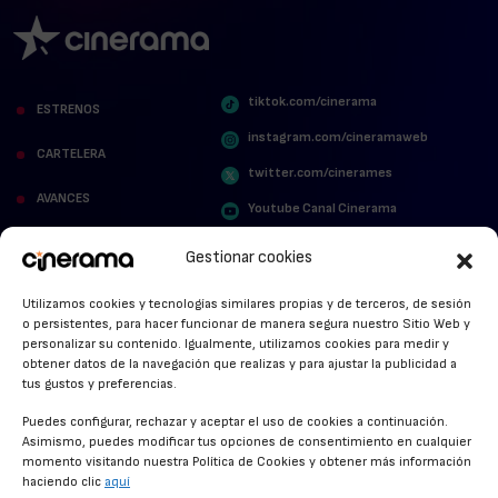
tiktok.com/cinerama
ESTRENOS
instagram.com/cineramaweb
CARTELERA
twitter.com/cinerames
AVANCES
Youtube Canal Cinerama
VER PARA CREER
Cinerama en Linkedin
Gestionar cookies
facebook.com/cinerama.es
MIRA QUIÉN HABLA
Utilizamos cookies y tecnologías similares propias y de terceros, de sesión
o persistentes, para hacer funcionar de manera segura nuestro Sitio Web y
STREAMING NEWS
personalizar su contenido. Igualmente, utilizamos cookies para medir y
obtener datos de la navegación que realizas y para ajustar la publicidad a
ALFOMBRA ROJA
tus gustos y preferencias.
ANUNCIOS DE CINE
Puedes configurar, rechazar y aceptar el uso de cookies a continuación.
Asimismo, puedes modificar tus opciones de consentimiento en cualquier
momento visitando nuestra Política de Cookies y obtener más información
haciendo clic
aquí