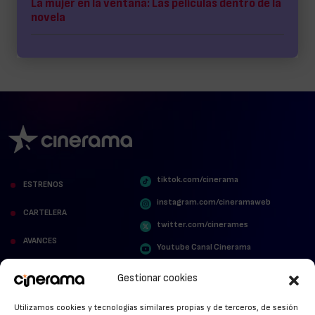
La mujer en la ventana: Las películas dentro de la
novela
tiktok.com/cinerama
ESTRENOS
instagram.com/cineramaweb
CARTELERA
twitter.com/cinerames
AVANCES
Youtube Canal Cinerama
VER PARA CREER
Cinerama en Linkedin
Gestionar cookies
facebook.com/cinerama.es
MIRA QUIÉN HABLA
Utilizamos cookies y tecnologías similares propias y de terceros, de sesión