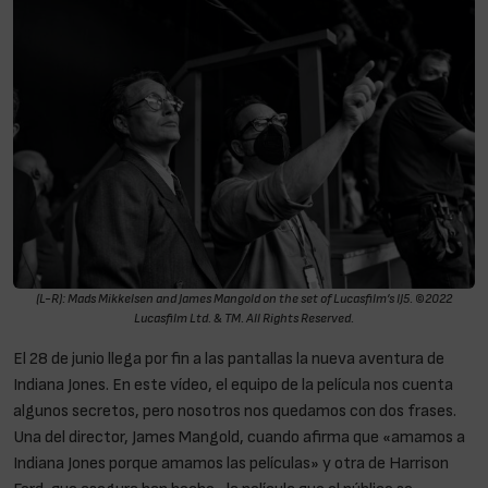
(L-R): Mads Mikkelsen and James Mangold on the set of Lucasfilm’s IJ5. ©2022
Lucasfilm Ltd. & TM. All Rights Reserved.
El 28 de junio llega por fin a las pantallas la nueva aventura de
Indiana Jones. En este vídeo, el equipo de la película nos cuenta
algunos secretos, pero nosotros nos quedamos con dos frases.
Una del director, James Mangold, cuando afirma que «amamos a
Indiana Jones porque amamos las películas» y otra de Harrison