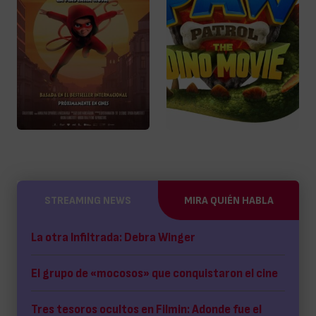
STREAMING NEWS
MIRA QUIÉN HABLA
La otra Infiltrada: Debra Winger
El grupo de «mocosos» que conquistaron el cine
Tres tesoros ocultos en Filmin: Adonde fue el