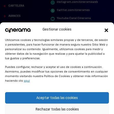
instagram.com/cineramaweb
CARTELERA
twitter.com/cinerames
AVANCES
Youtube Canal Cinerama
VER PARA CREER
Cinerama en Linkedin
Gestionar cookies
facebook.com/cinerama.es
MIRA QUIÉN HABLA
Utilizamos cookies y tecnologías similares propias y de terceros, de sesión
o persistentes, para hacer funcionar de manera segura nuestro Sitio Web y
STREAMING NEWS
personalizar su contenido. Igualmente, utilizamos cookies para medir y
obtener datos de la navegación que realizas y para ajustar la publicidad a
ALFOMBRA ROJA
tus gustos y preferencias.
ANUNCIOS DE CINE
Puedes configurar, rechazar y aceptar el uso de cookies a continuación.
Asimismo, puedes modificar tus opciones de consentimiento en cualquier
momento visitando nuestra Política de Cookies y obtener más información
haciendo clic
aquí
CONDICIONES GENERALES
POLÍTICA DE COOKIES
Aceptar todas las cookies
POLÍTICA DE PRIVACIDAD
Rechazar todas las cookies
CONTACTO