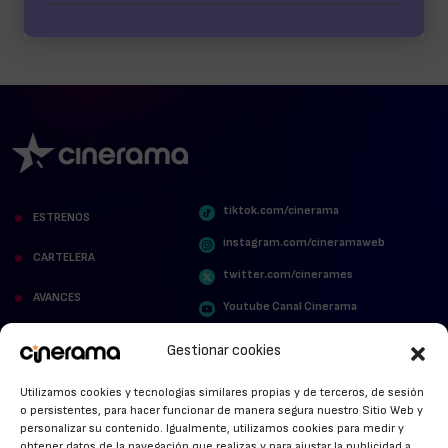
tiktok.com/cinerama
ESTRENOS
instagram.com/cineramaweb
CARTELERA
twitter.com/cinerames
AVANCES
Youtube Canal Cinerama
VER PARA CREER
Cinerama en Linkedin
Gestionar cookies
facebook.com/cinerama.es
MIRA QUIÉN HABLA
Utilizamos cookies y tecnologías similares propias y de terceros, de sesión
o persistentes, para hacer funcionar de manera segura nuestro Sitio Web y
STREAMING NEWS
personalizar su contenido. Igualmente, utilizamos cookies para medir y
obtener datos de la navegación que realizas y para ajustar la publicidad a