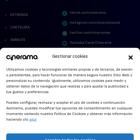
tiktok.com/cinerama
ESTRENOS
instagram.com/cineramaweb
CARTELERA
twitter.com/cinerames
AVANCES
Youtube Canal Cinerama
VER PARA CREER
Cinerama en Linkedin
Gestionar cookies
facebook.com/cinerama.es
MIRA QUIÉN HABLA
Utilizamos cookies y tecnologías similares propias y de terceros, de sesión
o persistentes, para hacer funcionar de manera segura nuestro Sitio Web y
STREAMING NEWS
personalizar su contenido. Igualmente, utilizamos cookies para medir y
obtener datos de la navegación que realizas y para ajustar la publicidad a
ALFOMBRA ROJA
tus gustos y preferencias.
ANUNCIOS DE CINE
Puedes configurar, rechazar y aceptar el uso de cookies a continuación.
Asimismo, puedes modificar tus opciones de consentimiento en cualquier
momento visitando nuestra Política de Cookies y obtener más información
haciendo clic
aquí
CONDICIONES GENERALES
POLÍTICA DE COOKIES