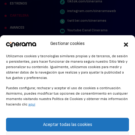
tiktok.com/cinerama
ESTRENOS
instagram.com/cineramaweb
CARTELERA
twitter.com/cinerames
AVANCES
Youtube Canal Cinerama
VER PARA CREER
Cinerama en Linkedin
Gestionar cookies
facebook.com/cinerama.es
MIRA QUIÉN HABLA
Utilizamos cookies y tecnologías similares propias y de terceros, de sesión
o persistentes, para hacer funcionar de manera segura nuestro Sitio Web y
STREAMING NEWS
personalizar su contenido. Igualmente, utilizamos cookies para medir y
obtener datos de la navegación que realizas y para ajustar la publicidad a
ALFOMBRA ROJA
tus gustos y preferencias.
ANUNCIOS DE CINE
Puedes configurar, rechazar y aceptar el uso de cookies a continuación.
Asimismo, puedes modificar tus opciones de consentimiento en cualquier
momento visitando nuestra Política de Cookies y obtener más información
haciendo clic
aquí
CONDICIONES GENERALES
POLÍTICA DE COOKIES
Aceptar todas las cookies
POLÍTICA DE PRIVACIDAD