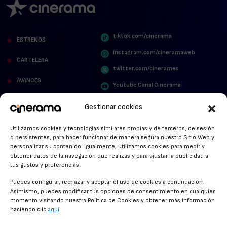
tiktok.com/cinerama
ESTRENOS
instagram.com/cineramaweb
CARTELERA
twitter.com/cinerames
AVANCES
Youtube Canal Cinerama
VER PARA CREER
Cinerama en Linkedin
Gestionar cookies
facebook.com/cinerama.es
MIRA QUIÉN HABLA
Utilizamos cookies y tecnologías similares propias y de terceros, de sesión
o persistentes, para hacer funcionar de manera segura nuestro Sitio Web y
STREAMING NEWS
personalizar su contenido. Igualmente, utilizamos cookies para medir y
obtener datos de la navegación que realizas y para ajustar la publicidad a
ALFOMBRA ROJA
tus gustos y preferencias.
ANUNCIOS DE CINE
Puedes configurar, rechazar y aceptar el uso de cookies a continuación.
Asimismo, puedes modificar tus opciones de consentimiento en cualquier
momento visitando nuestra Política de Cookies y obtener más información
haciendo clic
aquí
CONDICIONES GENERALES