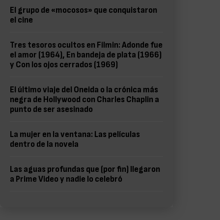
El grupo de «mocosos» que conquistaron
el cine
Tres tesoros ocultos en Filmin: Adonde fue
el amor (1964), En bandeja de plata (1966)
y Con los ojos cerrados (1969)
El último viaje del Oneida o la crónica más
negra de Hollywood con Charles Chaplin a
punto de ser asesinado
La mujer en la ventana: Las películas
dentro de la novela
Las aguas profundas que (por fin) llegaron
a Prime Video y nadie lo celebró