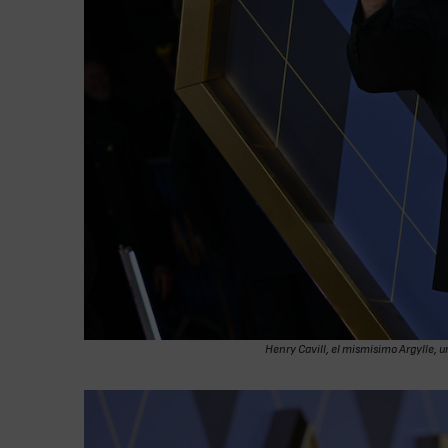
Henry Cavill, el mismísimo Argylle,