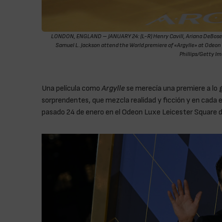
LONDON, ENGLAND – JANUARY 24: (L-R) Henry Cavill, Ariana DeBose,
Samuel L. Jackson attend the World premiere of «Argylle» at Odeon 
Phillips/Getty Im
Una película como
Argylle
se merecía una premiere a lo g
sorprendentes, que mezcla realidad y ficción y en cada
pasado 24 de enero en el Odeon Luxe Leicester Square de 