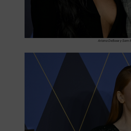
Ariana DeBose y Sam R