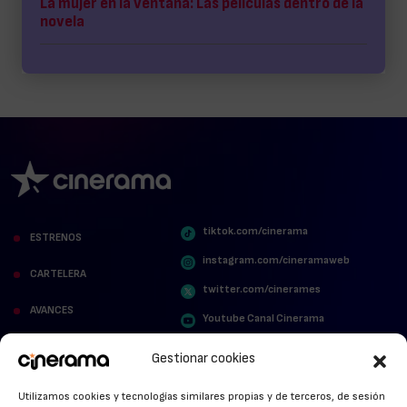
La mujer en la ventana: Las películas dentro de la
novela
tiktok.com/cinerama
ESTRENOS
instagram.com/cineramaweb
CARTELERA
twitter.com/cinerames
AVANCES
Youtube Canal Cinerama
VER PARA CREER
Cinerama en Linkedin
Gestionar cookies
facebook.com/cinerama.es
MIRA QUIÉN HABLA
Utilizamos cookies y tecnologías similares propias y de terceros, de sesión