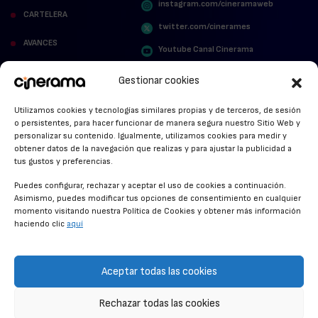
instagram.com/cineramaweb
CARTELERA
twitter.com/cinerames
AVANCES
Youtube Canal Cinerama
VER PARA CREER
Cinerama en Linkedin
Gestionar cookies
facebook.com/cinerama.es
MIRA QUIÉN HABLA
Utilizamos cookies y tecnologías similares propias y de terceros, de sesión
o persistentes, para hacer funcionar de manera segura nuestro Sitio Web y
STREAMING NEWS
personalizar su contenido. Igualmente, utilizamos cookies para medir y
obtener datos de la navegación que realizas y para ajustar la publicidad a
ALFOMBRA ROJA
tus gustos y preferencias.
ANUNCIOS DE CINE
Puedes configurar, rechazar y aceptar el uso de cookies a continuación.
Asimismo, puedes modificar tus opciones de consentimiento en cualquier
momento visitando nuestra Política de Cookies y obtener más información
haciendo clic
aquí
CONDICIONES GENERALES
POLÍTICA DE COOKIES
Aceptar todas las cookies
POLÍTICA DE PRIVACIDAD
Rechazar todas las cookies
CONTACTO