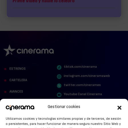
Prime Video y nadie lo celebró
tiktok.com/cinerama
ESTRENOS
instagram.com/cineramaweb
CARTELERA
twitter.com/cinerames
AVANCES
Youtube Canal Cinerama
VER PARA CREER
Cinerama en Linkedin
Gestionar cookies
facebook.com/cinerama.es
MIRA QUIÉN HABLA
Utilizamos cookies y tecnologías similares propias y de terceros, de sesión
o persistentes, para hacer funcionar de manera segura nuestro Sitio Web y
STREAMING NEWS