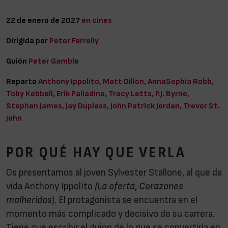
22 de enero de 2027
en cines
Dirigida por
Peter Farrelly
Guión
Peter Gamble
Reparto
Anthony Ippolito, Matt Dillon, AnnaSophia Robb,
Toby Kebbell, Erik Palladino, Tracy Letts, P.J. Byrne,
Stephan James, Jay Duplass, John Patrick Jordan, Trevor St.
John
POR QUÉ HAY QUE VERLA
Os presentamos al joven Sylvester Stallone, al que da
vida Anthony Ippolito
(La oferta
,
Corazones
malheridos
). El protagonista se encuentra en el
momento más complicado y decisivo de su carrera.
Tiene que escribir el guion de lo que se convertiría en