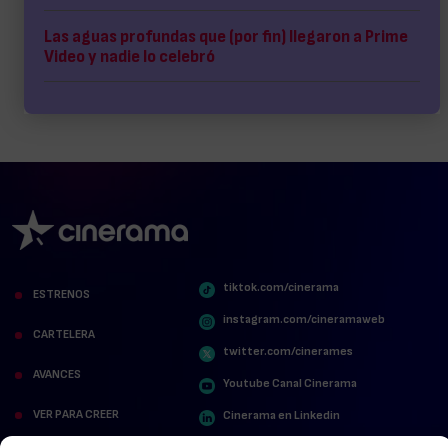
Las aguas profundas que (por fin) llegaron a Prime
Video y nadie lo celebró
tiktok.com/cinerama
ESTRENOS
instagram.com/cineramaweb
CARTELERA
twitter.com/cinerames
AVANCES
Youtube Canal Cinerama
VER PARA CREER
Cinerama en Linkedin
facebook.com/cinerama.es