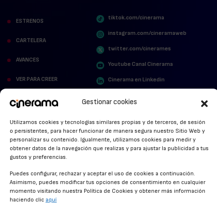
tiktok.com/cinerama
ESTRENOS
instagram.com/cineramaweb
CARTELERA
twitter.com/cinerames
AVANCES
Youtube Canal Cinerama
VER PARA CREER
Cinerama en Linkedin
facebook.com/cinerama.es
MIRA QUIÉN HABLA
Gestionar cookies
STREAMING NEWS
Utilizamos cookies y tecnologías similares propias y de terceros, de sesión
o persistentes, para hacer funcionar de manera segura nuestro Sitio Web y
ALFOMBRA ROJA
personalizar su contenido. Igualmente, utilizamos cookies para medir y
obtener datos de la navegación que realizas y para ajustar la publicidad a tus
ANUNCIOS DE CINE
gustos y preferencias.
Puedes configurar, rechazar y aceptar el uso de cookies a continuación.
Asimismo, puedes modificar tus opciones de consentimiento en cualquier
momento visitando nuestra Política de Cookies y obtener más información
CONDICIONES GENERALES
haciendo clic
aquí
POLÍTICA DE COOKIES